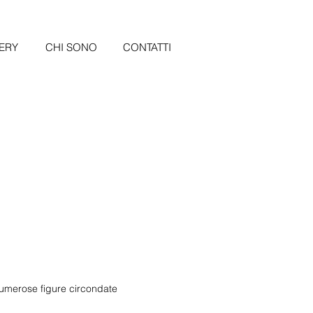
ERY
CHI SONO
CONTATTI
 numerose figure circondate